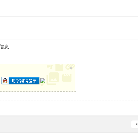
信息
×
册