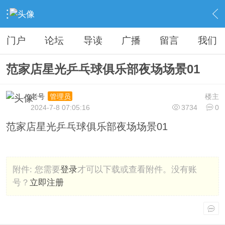
›
运动户外
›
乒乓专版
›
范家店乒乓
›
内容
门户
论坛
导读
广播
留言
我们
范家店星光乒乓球俱乐部夜场场景01
老号
楼主
管理员
2024-7-8 07:05:16
3734
0
范家店星光乒乓球俱乐部夜场场景01
附件:
您需要
登录
才可以下载或查看附件。没有账
号？
立即注册