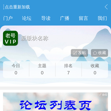
点击重新加载
›
便民信息
›
新版块名称
门户
论坛
导读
广播
留言
我们
新版块名称
发帖
收藏
今日
主题
排名
收藏
0
0
7
0