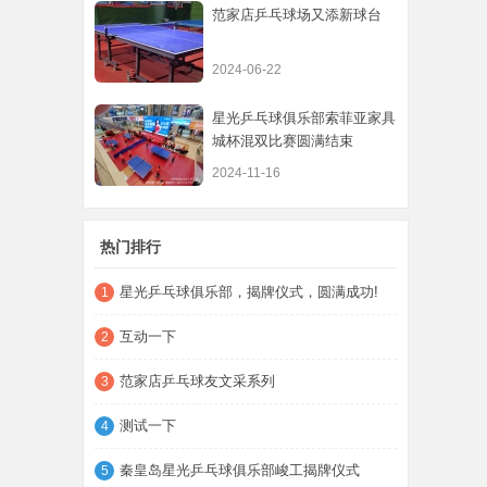
范家店乒乓球场又添新球台
2024-06-22
星光乒乓球俱乐部索菲亚家具
城杯混双比赛圆满结束
2024-11-16
热门排行
星光乒乓球俱乐部，揭牌仪式，圆满成功!
1
互动一下
2
范家店乒乓球友文采系列
3
测试一下
4
秦皇岛星光乒乓球俱乐部峻工揭牌仪式
5