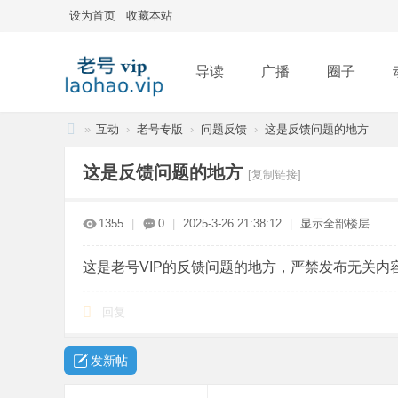
设为首页
收藏本站
导读
广播
圈子
»
互动
›
老号专版
›
问题反馈
›
这是反馈问题的地方
排行榜
老
这是反馈问题的地方
[复制链接]
号
1355
|
0
|
2025-3-26 21:38:12
|
显示全部楼层
这是老号VIP的反馈问题的地方，严禁发布无关内
回复
发新帖