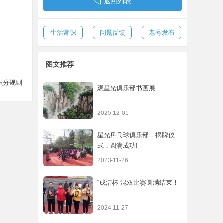
返回列表
生活常识
问题反馈
老号发布
图文推荐
积分规则
观星光俱乐部书画展
2025-12-01
星光乒乓球俱乐部，揭牌仪
式，圆满成功!
2023-11-26
“成洁杯”混双比赛圆满结束！
2024-11-27